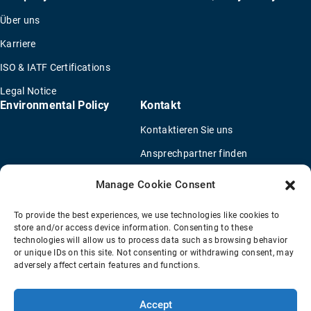
Über uns
Karriere
ISO & IATF Certifications
Legal Notice
Environmental Policy
Kontakt
Kontaktieren Sie uns
Ansprechpartner finden
Vertriebspartner finden
Manage Cookie Consent
OEM Lkw-Händler
To provide the best experiences, we use technologies like cookies to
Fragebogen für eine neue Anwendung
store and/or access device information. Consenting to these
technologies will allow us to process data such as browsing behavior
or unique IDs on this site. Not consenting or withdrawing consent, may
adversely affect certain features and functions.
Verkaufsbedingungen
Datenschutzbestimmungen
Transparency Coverage Rule
Sitemap
Accept