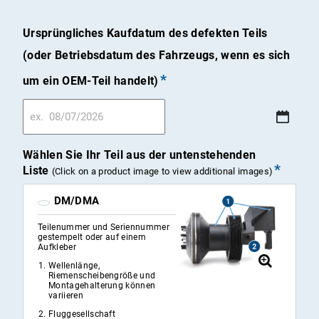
Ursprüngliches Kaufdatum des defekten Teils
(oder Betriebsdatum des Fahrzeugs, wenn es sich
um ein OEM-Teil handelt)
MM
Schrägstrich
Wählen Sie Ihr Teil aus der untenstehenden
Liste
TT
(Click on a product image to view additional images)
Schrägstrich
DM/DMA
JJJJ
Teilenummer und Seriennummer
gestempelt oder auf einem
Aufkleber
Wellenlänge,
Riemenscheibengröße und
Montagehalterung können
variieren
Fluggesellschaft