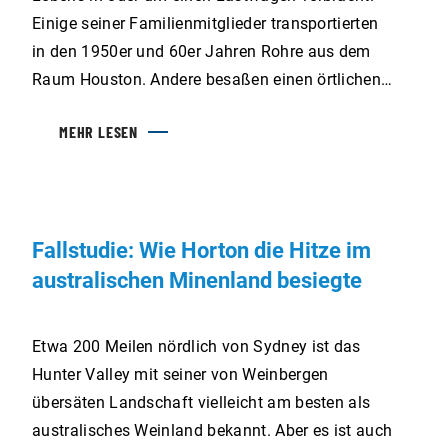
Einige seiner Familienmitglieder transportierten
in den 1950er und 60er Jahren Rohre aus dem
Raum Houston. Andere besaßen einen örtlichen
Peterbilt-Händler. Stevenson wuchs im Futter-
MEHR LESEN
und Düngemittelgeschäft seiner unmittelbaren
Familie auf, bevor er Custom Commodities
Transport gründete und später Elliott Truck…
Fallstudie: Wie Horton die Hitze im
australischen Minenland besiegte
Etwa 200 Meilen nördlich von Sydney ist das
Hunter Valley mit seiner von Weinbergen
übersäten Landschaft vielleicht am besten als
australisches Weinland bekannt. Aber es ist auch