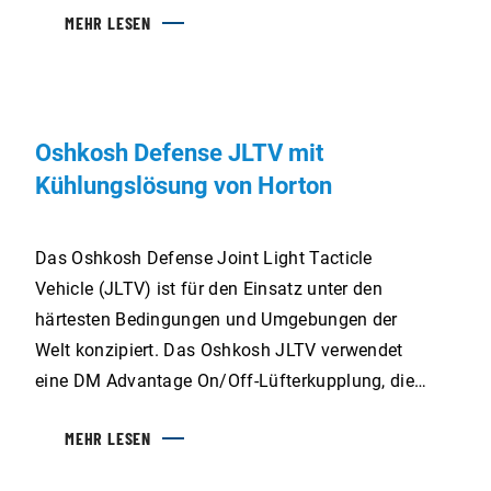
MEHR LESEN
erfüllen können.“ Erick Pomrenke – N C
Machinery
Oshkosh Defense JLTV mit
Kühlungslösung von Horton
Das Oshkosh Defense Joint Light Tacticle
Vehicle (JLTV) ist für den Einsatz unter den
härtesten Bedingungen und Umgebungen der
Welt konzipiert. Das Oshkosh JLTV verwendet
eine DM Advantage On/Off-Lüfterkupplung, die
auf Zuverlässigkeit und Leistung ausgelegt ist
MEHR LESEN
und mit einem Horton Windmaster MS9-Lüfter
ergänzt wird, dessen einzigartige Flügelform den