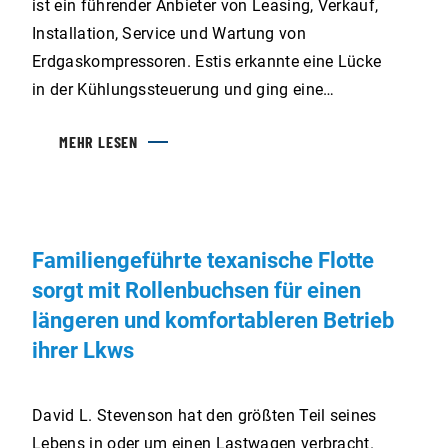
ist ein führender Anbieter von Leasing, Verkauf,
Installation, Service und Wartung von
Erdgaskompressoren. Estis erkannte eine Lücke
in der Kühlungssteuerung und ging eine
Partnerschaft mit Horton Inc. ein, einem Experten
MEHR LESEN
für Temperaturmanagement-Lösungen, um die
Implementierung fortschrittlicher
Lüftersteuerungstechnologien zu untersuchen.
Familiengeführte texanische Flotte
sorgt mit Rollenbuchsen für einen
längeren und komfortableren Betrieb
ihrer Lkws
David L. Stevenson hat den größten Teil seines
Lebens in oder um einen Lastwagen verbracht.