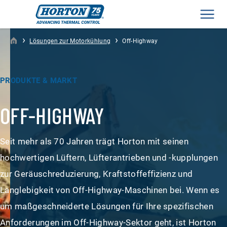
Men
›
›
Lösungen zur Motorkühlung
Off-Highway
PRODUKTE & MARKT
OFF-HIGHWAY
Seit mehr als 70 Jahren trägt Horton mit seinen
hochwertigen Lüftern, Lüfterantrieben und -kupplungen
zur Geräuschreduzierung, Kraftstoffeffizienz und
Langlebigkeit von Off-Highway-Maschinen bei. Wenn es
um maßgeschneiderte Lösungen für Ihre spezifischen
Anforderungen im Off-Highway-Sektor geht, ist Horton