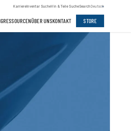
Karriere
Inventar Suche
Vin & Teile Suche
Search
Deutsch
NG
RESSOURCEN
ÜBER UNS
KONTAKT
STORE