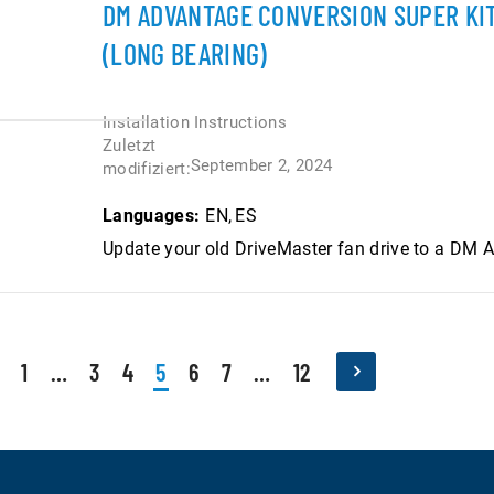
DM ADVANTAGE CONVERSION SUPER KIT
(LONG BEARING)
Installation Instructions
Zuletzt
September 2, 2024
modifiziert:
Languages:
EN
ES
Update your old DriveMaster fan drive to a DM A
1
…
3
4
5
6
7
…
12