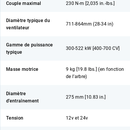
Couple maximal
230 N-m [2,035 in.-lbs.]
Diamètre typique du
711-864mm (28-34 in)
ventilateur
Gamme de puissance
300-522 kW [400-700 CV]
typique
Masse motrice
9 kg [19.8 lbs.] (en fonction
de l’arbre)
Diamètre
275 mm [10.83 in.]
d’entraînement
Tension
12v et 24v