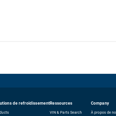
utions de refroidissement
Ressources
Company
ducts
VIN & Parts Search
À propos de n