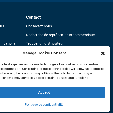
Contact
ous
Contactez nous
Recherche de représentants commerciaux
ifications
Trouver un distributeur
ur le fournisseur
Concessionnaires de camions OEM
Manage Cookie Consent
Nouveau questionnaire de candidature
he best experiences, we use technologies like cookies to store and/or
Policy
ce information. Consenting to these technologies will allow us to process
s browsing behavior or unique IDs on this site. Not consenting or
 consent, may adversely affect certain features and functions.
Accept
© 2026 Horton Holding Inc.
All Rights Reserved
Politique de confidentialité
Web Design
by
Plaudit