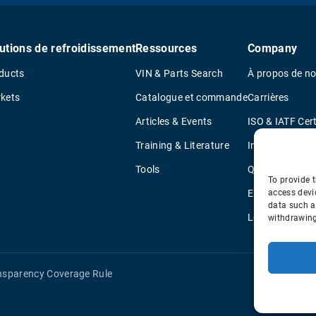
utions de refroidissement
Ressources
Company
ducts
VIN & Parts Search
À propos de n
kets
Catalogue et commande
Carrières
Articles & Events
ISO & IATF Cert
Training & Literature
Informations s
Tools
Quality Policy
To provide t
Environmental 
access devi
data such a
Legal Notice
withdrawing
nsparency Coverage Rule