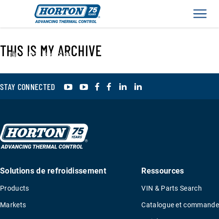
Men
THIS IS MY ARCHIVE
›
Non catégorisé
YouTube
YouTube
Facebook
Facebook
LinkedIn
LinkedIn
STAY CONNECTED
Solutions de refroidissement
Ressources
Products
VIN & Parts Search
Markets
Catalogue et commande