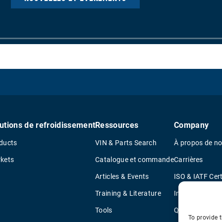
utions de refroidissement
Ressources
Company
ducts
VIN & Parts Search
À propos de n
kets
Catalogue et commande
Carrières
Articles & Events
ISO & IATF Cert
Training & Literature
Informations s
Tools
Quality Policy
To provide t