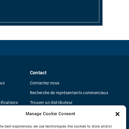
Contact
ous
Contactez nous
Recherche de représentants commerciaux
ifications
Trouver un distributeur
ur le fournisseur
Concessionnaires de camions OEM
Manage Cookie Consent
Nouveau questionnaire de candidature
he best experiences, we use technologies like cookies to store and/or