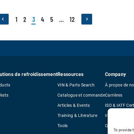
1
2
3
4
5
…
12
utions de refroidissement
Ressources
Company
ducts
VIN & Parts Search
À propos de n
kets
Catalogue et commande
Carrières
Articles & Events
ISO & IATF Cert
Training & Literature
Informations s
Tools
Quality Policy
To provide t