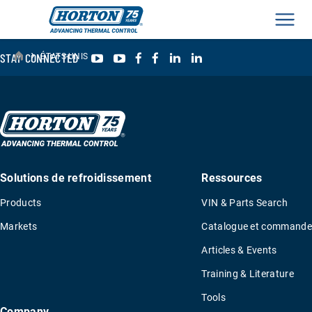
Men
›
YouTube
YouTube
Facebook
Facebook
LinkedIn
LinkedIn
STAY CONNECTED
ÉTATS-UNIS
Solutions de refroidissement
Ressources
Products
VIN & Parts Search
Markets
Catalogue et commande
Articles & Events
Training & Literature
Tools
Company