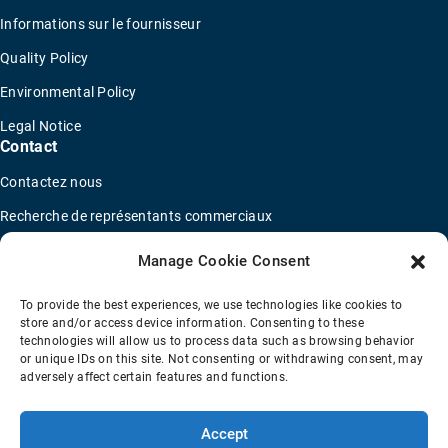
Informations sur le fournisseur
Quality Policy
Environmental Policy
Legal Notice
Contact
Contactez nous
Recherche de représentants commerciaux
Trouver un distributeur
Manage Cookie Consent
Concessionnaires de camions OEM
To provide the best experiences, we use technologies like cookies to
Nouveau questionnaire de candidature
store and/or access device information. Consenting to these
technologies will allow us to process data such as browsing behavior
or unique IDs on this site. Not consenting or withdrawing consent, may
adversely affect certain features and functions.
Conditions de vente
Politique de confidentialité
Transparency Coverage Rule
Accept