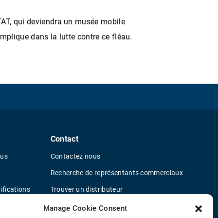
 TAT, qui deviendra un musée mobile
implique dans la lutte contre ce fléau.
Contact
ous
Contactez nous
Recherche de représentants commerciaux
ifications
Trouver un distributeur
ur le fournisseur
Concessionnaires de camions OEM
Manage Cookie Consent