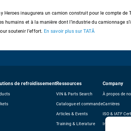
day Heroes inaugurera un camion construit pour le compte de
êtres humains et à la manière dont l’industrie du camionnage s’
our soutenir l’effort.
En savoir plus sur TATÂ
utions de refroidissement
Ressources
Company
ducts
VIN & Parts Search
À propos de n
kets
Catalogue et commande
Carrières
Articles & Events
ISO & IATF Cert
Training & Literature
Informations s