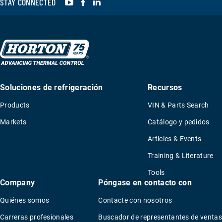
YouTube
Facebook
LinkedIn
STAY CONNECTED
s
OVERVIEW
Soluciones de refrigeración
Recursos
QUIÉNES SOMOS
Products
VIN & Parts Search
POR QUÉ HORTON
Markets
Catálogo y pedidos
CARRERAS PROFESIONALES
Articles & Events
Training & Literature
NOTICIAS Y COMUNICADOS DE PRENSA
Tools
Company
Póngase en contacto con
Quiénes somos
Contacte con nosotros
Carreras profesionales
Buscador de representantes de ventas