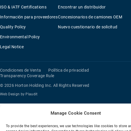
OVERVIEW
ISO & IATF Certifications
Encontrar un distribuidor
Información para proveedores
Concesionarios de camiones OEM
CONTACTE CON NOSOTROS
Quality Policy
Nuevo cuestionario de solicitud
ENCONTRAR UN DISTRIBUIDOR
Environmental Policy
Legal Notice
NUEVO CUESTIONARIO DE SOLICITUD
CONCESIONARIOS DE CAMIONES OEM
Condiciones de Venta
Política de privacidad
Transparency Coverage Rule
BUSCADOR DE REPRESENTANTES DE VENTAS
© 2026 Horton Holding Inc.
All Rights Reserved
Web Design
by
Plaudit
Manage Cookie Consent
To provide the best experiences, we use technologies like cookies to store 