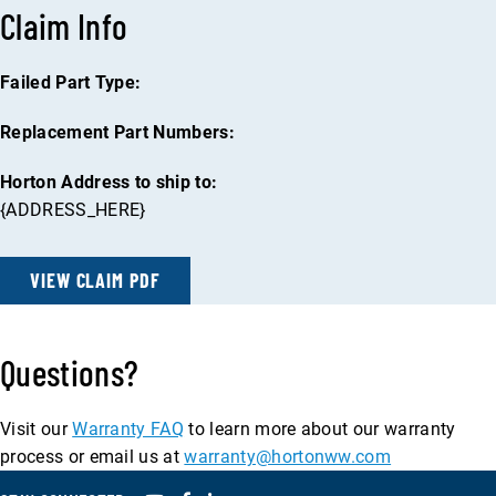
N
G
G
G
Claim Info
t
T
)
)
)
)
OVERVIEW
y
Failed Part Type:
C
ESTADO DE LA SOLICITUD INICIO DE SESIÓN
l
Replacement Part Numbers:
a
Horton Address to ship to:
i
TOOLS
{ADDRESS_HERE}
m
Overview
S
VIEW CLAIM PDF
Software De Configuración Del Sistema ERev
t
a
VIN & Parts Search
Questions?
t
Herramienta De Diagnóstico Remoto Horton
u
Visit our
Warranty FAQ
to learn more about our warranty
s
process or email us at
warranty@hortonww.com
DIRECTRICES DE ACEPTACIÓN DEL NÚCLEO DEL
e
VENTILADOR