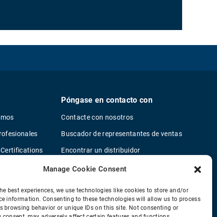
Póngase en contacto con
omos
Contacte con nosotros
rofesionales
Buscador de representantes de ventas
Certifications
Encontrar un distribuidor
n para proveedores
Concesionarios de camiones OEM
Manage Cookie Consent
icy
Nuevo cuestionario de solicitud
he best experiences, we use technologies like cookies to store and/or
tal Policy
ce information. Consenting to these technologies will allow us to process
s browsing behavior or unique IDs on this site. Not consenting or
ce
 consent, may adversely affect certain features and functions.