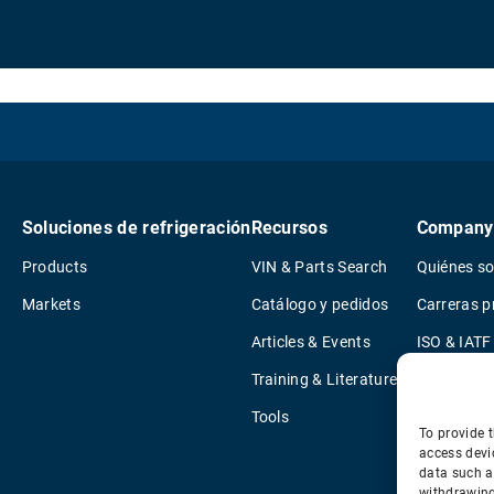
Soluciones de refrigeración
Recursos
Company
Products
VIN & Parts Search
Quiénes s
Markets
Catálogo y pedidos
Carreras p
Articles & Events
ISO & IATF 
Training & Literature
Informació
Tools
Quality Pol
To provide t
Environmen
access devi
data such a
Legal Noti
withdrawing