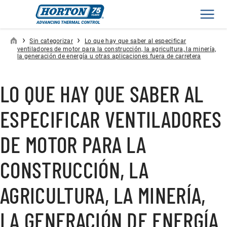
Men
›
›
Sin categorizar
Lo que hay que saber al especificar
ventiladores de motor para la construcción, la agricultura, la minería,
la generación de energía u otras aplicaciones fuera de carretera
LO QUE HAY QUE SABER AL
ESPECIFICAR VENTILADORES
DE MOTOR PARA LA
CONSTRUCCIÓN, LA
AGRICULTURA, LA MINERÍA,
LA GENERACIÓN DE ENERGÍA