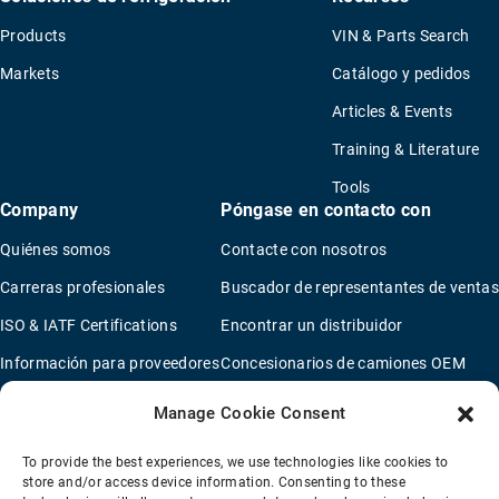
Products
VIN & Parts Search
Markets
Catálogo y pedidos
Articles & Events
Training & Literature
Tools
Company
Póngase en contacto con
Quiénes somos
Contacte con nosotros
Carreras profesionales
Buscador de representantes de ventas
ISO & IATF Certifications
Encontrar un distribuidor
Información para proveedores
Concesionarios de camiones OEM
Quality Policy
Nuevo cuestionario de solicitud
Manage Cookie Consent
Environmental Policy
To provide the best experiences, we use technologies like cookies to
Legal Notice
store and/or access device information. Consenting to these