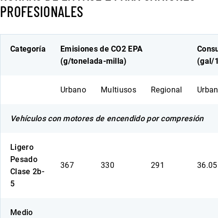
PROFESIONALES
Categoría
Emisiones de CO2 EPA
Cons
(g/tonelada-milla)
(gal/
Urbano
Multiusos
Regional
Urba
Vehículos con motores de encendido por compresión
Ligero
Pesado
367
330
291
36.0
Clase 2b-
5
Medio