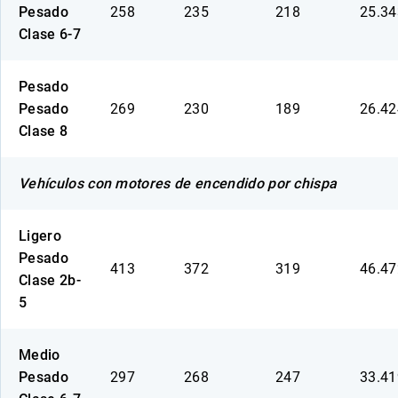
Pesado
258
235
218
25.3
Clase 6-7
Pesado
Pesado
269
230
189
26.4
Clase 8
Vehículos con motores de encendido por chispa
Ligero
Pesado
413
372
319
46.4
Clase 2b-
5
Medio
Pesado
297
268
247
33.4