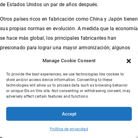
de Estados Unidos un par de años después.
Otros países ricos en fabricación como China y Japón tienen
sus propias normas en evolución. A medida que la economía
se hace más global, los principales fabricantes han
presionado para lograr una mayor armonización; algunos
ejemplos son el
Acuerdo de París
de las Naciones Unidas y
Manage Cookie Consent
el acuerdo de la EPA y la Junta de Recursos Atmosféricos de
To provide the best experiences, we use technologies like cookies to
California para aplicar normativas similares a las actuales
store and/or access device information. Consenting to these
de California para 2027.
technologies will allow us to process data such as browsing behavior
or unique IDs on this site. Not consenting or withdrawing consent, may
adversely affect certain features and functions.
La pandemia mundial de COVID-19 y las medidas de
bloqueo para mitigarla han provocado
un descenso de las
Accept
emisiones de CO2 del 17%
entre enero y abril de 2020.
Algunos científicos prevén un descenso de entre el 4,4 y el 8
Política de privacidad