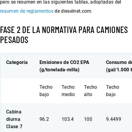
pero se resumen en las siguientes tablas, adoptadas del
resumen de reglamentos
de dieselnet.com.
FASE 2 DE LA NORMATIVA PARA CAMIONES
PESADOS
Categoría
Emisiones de CO2 EPA
Consumo d
(g/tonelada-milla)
(gal/1.000 
Techo
Techo
Techo
Techo
bajo
medio
alto
bajo
Cabina
diurna
96.2
103.4
100
9.4499
Clase 7