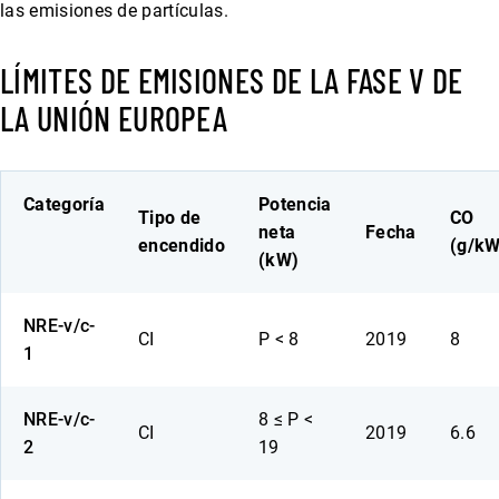
las emisiones de partículas.
LÍMITES DE EMISIONES DE LA FASE V DE
LA UNIÓN EUROPEA
Categoría
Potencia
Tipo de
CO
neta
Fecha
encendido
(g/kW
(kW)
NRE-v/c-
CI
P < 8
2019
8
1
NRE-v/c-
8 ≤ P <
CI
2019
6.6
2
19