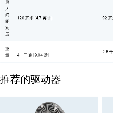
最
大
间
120 毫米 [4.7 英寸］
92 毫
距
宽
度
重
2.5 千
量
4.1 千克 [9.04 磅]
推荐的驱动器