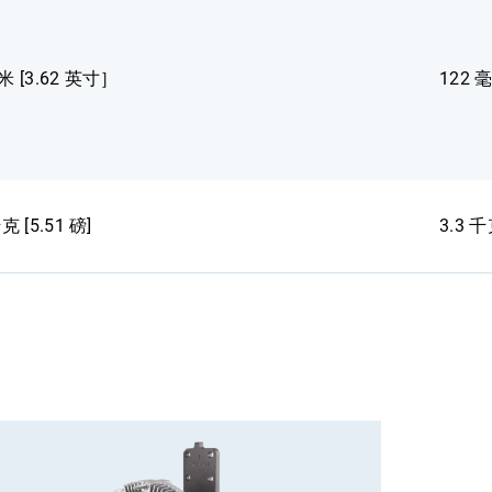
米 [3.62 英寸］
122 
克 [5.51 磅]
3.3 千