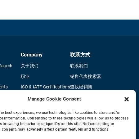
Company
联系方式
Search
关于我们
联系我们
职业
销售代表搜索器
ents
ISO & IATF Certifications
查找经销商
terature
供应商信息
OEM 卡车经销商
Manage Cookie Consent
Quality Policy
新申请问卷
he best experiences, we use technologies like cookies to store and/or
ce information. Consenting to these technologies will allow us to process
Environmental Policy
s browsing behavior or unique IDs on this site. Not consenting or
Legal Notice
 consent, may adversely affect certain features and functions.