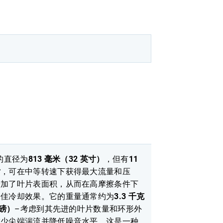
的直径为
813 毫米（32 英寸）
，但有
11
片
，可在中等转速下获得最大流量和压
增加了叶片表面积，从而在高摩擦条件下
最佳冷却效果。它的重量通常约为
3.3 千克
 磅）
–考虑到其先进的叶片数量和环形外
减少尖端湍流并降低噪音水平，这是一种