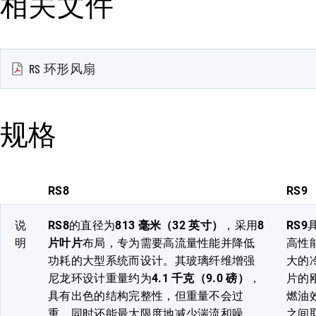
相关文件
RS 环形风扇
规格
RS8
RS9
说
RS8
的直径为
813 毫米（32 英寸）
，采用
8
RS9
明
片叶片
布局，专为需要高流量性能并降低
高性
功耗的大型系统而设计。其玻璃纤维增强
大的
尼龙环设计重量约为
4.1 千克（9.0 磅）
，
片的
具有出色的结构完整性，但重量不会过
燃油
重，同时还能最大限度地减少湍流和噪
之间