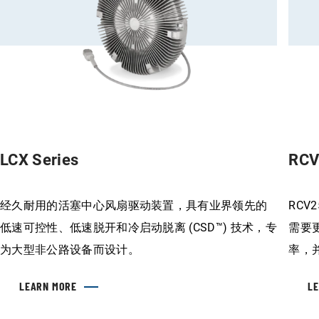
LCX Series
RCV
经久耐用的活塞中心风扇驱动装置，具有业界领先的
RC
低速可控性、低速脱开和冷启动脱离 (CSD™) 技术，专
需要
为大型非公路设备而设计。
率，
LEARN MORE
L