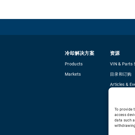
冷却解决方案
资源
Products
VIN & Parts 
Markets
目录和订购
Articles & Ev
Training & Li
Tools
To provide t
access devi
data such a
withdrawing