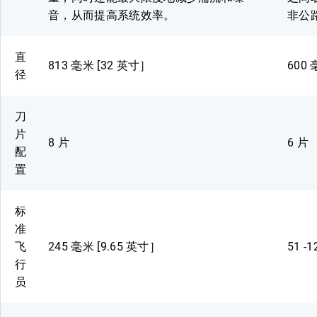
音，从而提高系统效率。
非公
直
813 毫米 [32 英寸］
600 
径
刀
片
8 片
6 片
配
置
标
准
飞
245 毫米 [9.65 英寸］
51 -
行
员