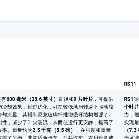
RS11
具有
600 毫米（23.6 英寸）
直径和
9 片叶片
，可提供
RS11
能冷却效果，经过优化，可在较低风扇转速下驱动较
个叶
冷却流量。其模制尼龙玻璃纤维增强环结构增强了叶
力，
刚性，减少了叶尖湍流，从而使运行更安静，提高了
实现
效率。重量约为
2.5 千克（5.5 磅）
，在强度和重量
（7.3
取得了平衡，非常适合卡车、公共汽车、农用设备或
壳可