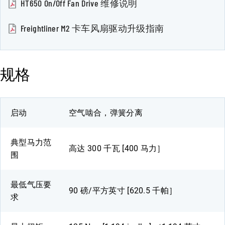
HT650 On/Off Fan Drive 维修说明
Freightliner M2 卡车风扇驱动升级指南
规格
启动
空气啮合，弹簧分离
典型马力范
高达 300 千瓦 [400 马力］
围
最低气压要
90 磅/平方英寸 [620.5 千帕］
求