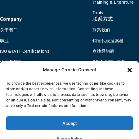
Training & Literature
Tools
Company
联系方式
关于我们
联系我们
职业
销售代表搜索器
ISO & IATF Certifications
查找经销商
供应商信息
OEM 卡车经销商
Manage Cookie Consent
Quality Policy
新申请问卷
Environmental Policy
To provide the best experiences, we use technologies like cookies to
store and/or access device information. Consenting to these
Legal Notice
technologies will allow us to process data such as browsing behavior
or unique IDs on this site. Not consenting or withdrawing consent, may
adversely affect certain features and functions.
销售条款
隐私政策
Transparency Coverage Rule
Accept
© 2026 Horton Holding Inc.
All Rights Reserved
Web Design
by
Plaudit
Privacy Policy