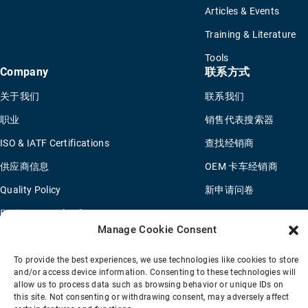
Articles & Events
Training & Literature
Tools
Company
联系方式
关于我们
联系我们
职业
销售代表搜索器
ISO & IATF Certifications
查找经销商
供应商信息
OEM 卡车经销商
Quality Policy
新申请问卷
Environmental Policy
Manage Cookie Consent
Legal Notice
To provide the best experiences, we use technologies like cookies to store
and/or access device information. Consenting to these technologies will
allow us to process data such as browsing behavior or unique IDs on
销售条款
隐私政策
Transparency Coverage Rule
this site. Not consenting or withdrawing consent, may adversely affect