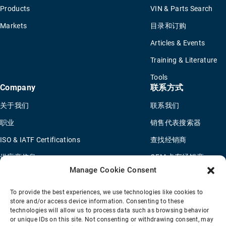
Products
VIN & Parts Search
Markets
目录和订购
Articles & Events
Training & Literature
Tools
Company
联系方式
关于我们
联系我们
职业
销售代表搜索器
ISO & IATF Certifications
查找经销商
供应商信息
OEM 卡车经销商
Manage Cookie Consent
Quality Policy
新申请问卷
Environmental Policy
To provide the best experiences, we use technologies like cookies to
store and/or access device information. Consenting to these
Legal Notice
technologies will allow us to process data such as browsing behavior
or unique IDs on this site. Not consenting or withdrawing consent, may