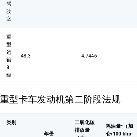
驾
驶
室
重
型
运
48.3
4.7446
输
8
级
重型卡车发动机第二阶段法规
类别
二氧化碳
耗油量*（加
排放量
年份
仑/100 bhp-