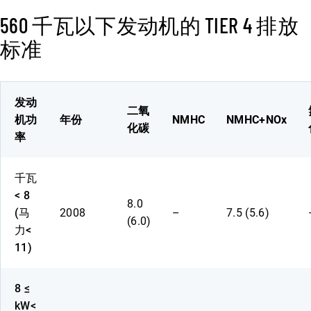
560 千瓦以下发动机的 TIER 4 排放
标准
发动
二氧
机功
年份
NMHC
NMHC+NOx
化碳
率
千瓦
< 8
8.0
(马
2008
–
7.5 (5.6)
(6.0)
力<
11)
8 ≤
kW<