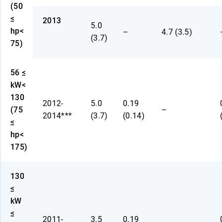
(50
≤
2013
5.0
hp<
–
4.7 (3.5)
(3.7)
75)
56 ≤
kW<
130
2012-
5.0
0.19
(75
–
2014***
(3.7)
(0.14)
≤
hp<
175)
130
≤
kW
≤
2011-
3.5
0.19