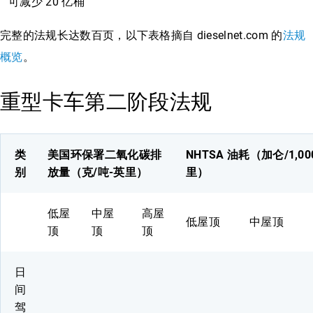
可减少 20 亿桶
完整的法规长达数百页，以下表格摘自 dieselnet.com 的
法规
概览
。
重型卡车第二阶段法规
类
美国环保署二氧化碳排
NHTSA 油耗（加仑/1,00
别
放量（克/吨-英里）
里）
低屋
中屋
高屋
低屋顶
中屋顶
顶
顶
顶
日
间
驾