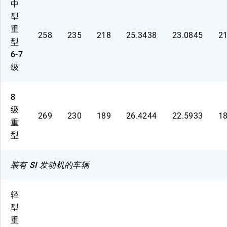
中
型
重
258
235
218
25.3438
23.0845
2
型
6-7
级
8
级
269
230
189
26.4244
22.5933
1
重
型
装有 SI 发动机的车辆
轻
型
重