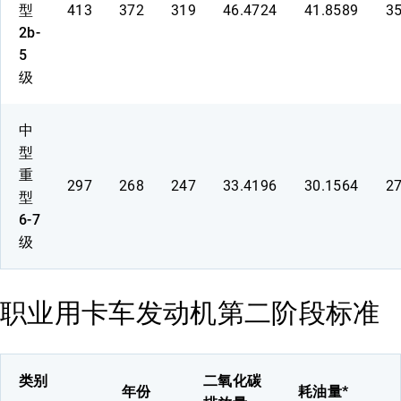
型
413
372
319
46.4724
41.8589
3
2b-
5
级
中
型
重
297
268
247
33.4196
30.1564
2
型
6-7
级
职业用卡车发动机第二阶段标准
类别
二氧化碳
年份
耗油量*