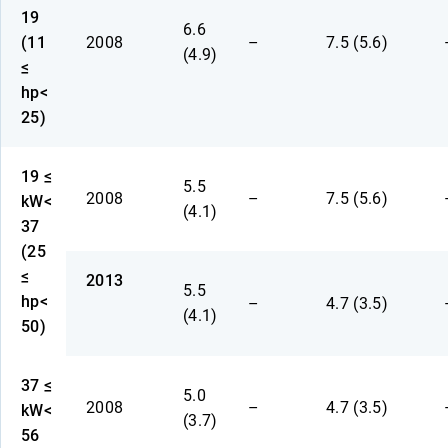
19
6.6
(11
2008
–
7.5 (5.6)
(4.9)
≤
hp<
25)
19 ≤
5.5
2008
–
7.5 (5.6)
kW<
(4.1)
37
(25
≤
2013
5.5
hp<
–
4.7 (3.5)
(4.1)
50)
37 ≤
5.0
2008
–
4.7 (3.5)
kW<
(3.7)
56