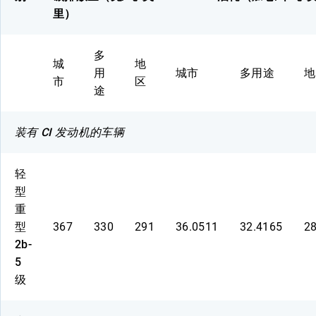
里）
多
城
地
用
城市
多用途
地
市
区
途
装有 CI 发动机的车辆
轻
型
重
型
367
330
291
36.0511
32.4165
2
2b-
5
级