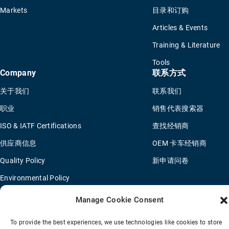
Markets
目录和订购
Articles & Events
Training & Literature
Tools
Company
联系方式
关于我们
联系我们
职业
销售代表搜索器
ISO & IATF Certifications
查找经销商
供应商信息
OEM 卡车经销商
Quality Policy
新申请问卷
Environmental Policy
Legal Notice
Manage Cookie Consent
To provide the best experiences, we use technologies like cookies to store