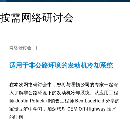
按
日
按需网络研讨会
按
期
日
筛
期
选
筛
选
成
网络研讨会
果
适用于非公路环境的发动机冷却系统
在本次网络研讨会中，您将与霍顿公司的专家一起深
入了解非公路环境下的发动机冷却系统。从应用工程
师 Justin Polack 和销售工程师 Ben Lacefield 分享的
宝贵见解中学习，加深您对 OEM Off-Highway 技术
的理解。