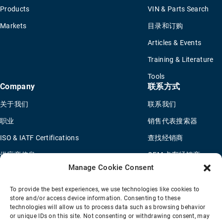
Products
VIN & Parts Search
Markets
目录和订购
Articles & Events
Training & Literature
Tools
Company
联系方式
关于我们
联系我们
职业
销售代表搜索器
ISO & IATF Certifications
查找经销商
供应商信息
OEM 卡车经销商
Manage Cookie Consent
Quality Policy
新申请问卷
Environmental Policy
To provide the best experiences, we use technologies like cookies to
store and/or access device information. Consenting to these
Legal Notice
technologies will allow us to process data such as browsing behavior
or unique IDs on this site. Not consenting or withdrawing consent, may