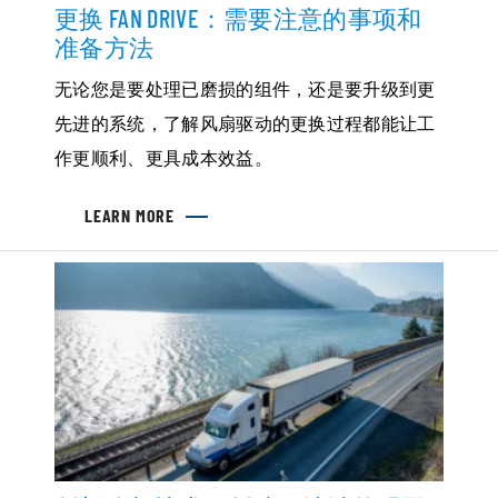
更换 FAN DRIVE：需要注意的事项和
准备方法
无论您是要处理已磨损的组件，还是要升级到更
先进的系统，了解风扇驱动的更换过程都能让工
作更顺利、更具成本效益。
LEARN MORE
ABOUT
更
换
FAN
DRIVE：
需
要
注
意
的
事
项
和
准
备
方