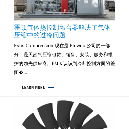
列
中
最
大
的
霍顿气体热控制离合器解决了气体
模
块
压缩中的过冷问题
化
风
Estis Compression 现在是 Flowco 公司的一部
机
分，是天然气压缩租赁、销售、安装、服务和维
护的领先供应商。Estis 认识到冷却控制方面的差
距�...
LEARN MORE
ABOUT
霍
顿
气
体
热
控
制
离