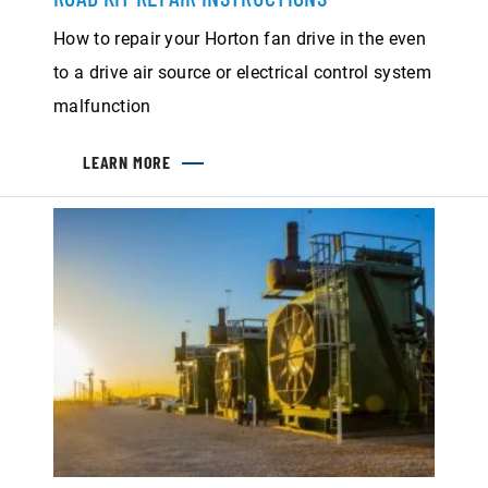
How to repair your Horton fan drive in the even
to a drive air source or electrical control system
malfunction
LEARN MORE
ABOUT
ROAD
KIT
REPAIR
INSTRUCTIONS