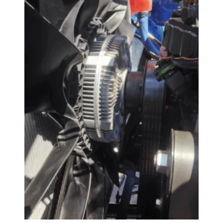
变
速
FAN
DRIVE
正
在
取
代
卡
车
运
输？