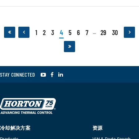
为
什
么
FAN
DRIVE
需
1
2
3
4
5
6
7
29
30
…
要
适
应
不
同
的
环
境
和
YouTube
Facebook
LinkedIn
STAY CONNECTED
应
用？
冷却解决方案
资源