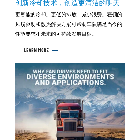
创新冷却技术，创造更清洁的明天
法
更智能的冷却。更低的排放。减少浪费。霍顿的
风扇驱动和散热解决方案可帮助车队满足当今的
性能要求和未来的可持续发展目标。
LEARN MORE
ABOUT
创
新
冷
却
技
术，
创
造
更
清
洁
的
明
天