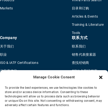
Products
VIN & Parts Search
Markets
目录和订购
Articles & Events
Training & Literature
Tools
Company
联系方式
关于我们
联系我们
职业
销售代表搜索器
ISO & IATF Certifications
查找经销商
供应商信息
OEM 卡车经销商
Manage Cookie Consent
Quality Policy
新申请问卷
Environmental Policy
To provide the best experiences, we use technologies like cookies to
store and/or access device information. Consenting to these
Legal Notice
technologies will allow us to process data such as browsing behavior
or unique IDs on this site. Not consenting or withdrawing consent, may
adversely affect certain features and functions.