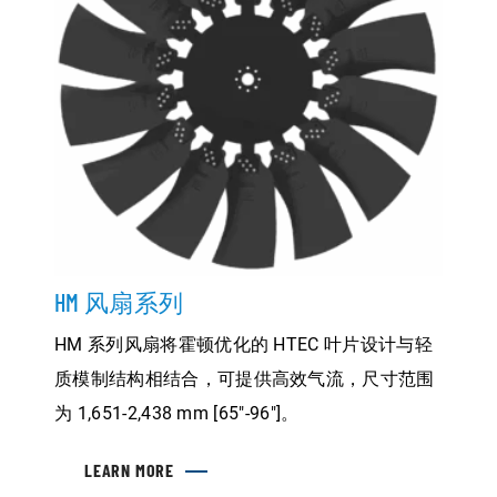
合
器
解
决
了
气
体
压
缩
中
的
过
冷
问
题
HM 风扇系列
HM 系列风扇将霍顿优化的 HTEC 叶片设计与轻
质模制结构相结合，可提供高效气流，尺寸范围
为 1,651-2,438 mm [65″-96″]。
LEARN MORE
ABOUT
HM