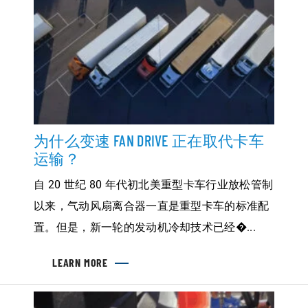
制
风
扇
驱
动
和
风
扇
的
优
势
为什么变速 FAN DRIVE 正在取代卡车
运输？
自 20 世纪 80 年代初北美重型卡车行业放松管制
以来，气动风扇离合器一直是重型卡车的标准配
置。但是，新一轮的发动机冷却技术已经�...
LEARN MORE
ABOUT
为
什
么